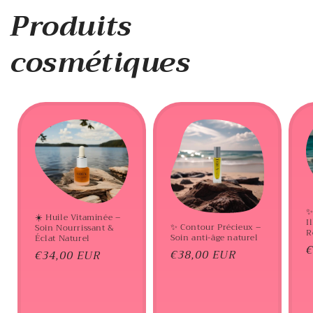
Produits
cosmétiques
✨
☀️ Huile Vitaminée –
I
✨ Contour Précieux –
Soin Nourrissant &
R
Soin anti-âge naturel
Éclat Naturel
P
€
Prix
€38,00 EUR
Prix
€34,00 EUR
h
habituel
habituel